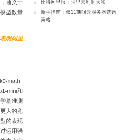
月，通义千
比特网早报：阿里云利润大涨
生模型数量
新手指南：双11期间云服务器选购
策略
这表明阿里
0-math
-mini和
数学基准测
难度更大的竞
代模型的表现
也通过运用强