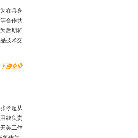
华为在具身
局等合作共
华为后期将
产品技术交
上下游企业
裁张孝超从
应用线负责
)天美工作
光将作为