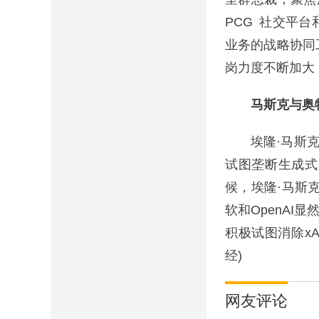
PCG 社交平
业务的战略协同
岗力度不断加大
马斯克与奥
埃隆·马斯克与
试图垄断生成式
候，埃隆·马斯
软和OpenAI
积极试图消除x
经)
网友评论