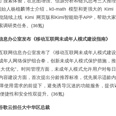
了搜索体验，在意图增强、信源分析和链式思考三大推
创始人杨植麟博士介绍，k0-math 模型和更强大的 Kim
陆续上线 Kimi 网页版和Kimi智能助手APP，帮助大
调研类任务。(36氪)
信息办公室发布《移动互联网未成年人模式建设指南》
联网信息办公室发布了《移动互联网未成年人模式建设
成年人网络保护组合拳，创新未成年人模式保护措施，
三大优化”。时间管理方面，未成年人模式允许用户对每
内容建设方面，首次提出分龄推荐标准，优先展示适龄
障使用需求的前提下，避免诱导沉迷的功能服务，提供
便捷性和安全性双提升。(36氪)
谷歌云担任大中华区总裁