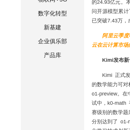
的24.93亿元
问开源模型累计
数字化转型
已突破7.43万
新基建
阿里云季度收
企业俱乐部
云在云计算市场
产品库
Kimi发布
Kimi 正式发布
的数学能力可对标全
o1-previ
试中，k0-mat
赛级别的数学题库 
分别达到了 o1-