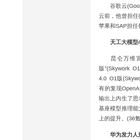
谷歌云(Goog
云前，他曾担任
苹果和SAP担任
天工大模型4
昆仑万维宣布
版”(Skywor
4.0 O1版(S
有的复现OpenA
输出上内生了思
基座模型推理能
上的提升。(36氪
华为发力人