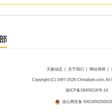
部
天极动态
|
关于我们
|
网站律师
|
Copyright (C) 1997-2026 Chinabyte.com, All
渝ICP备18009216号-14
渝公网安备 500190025002