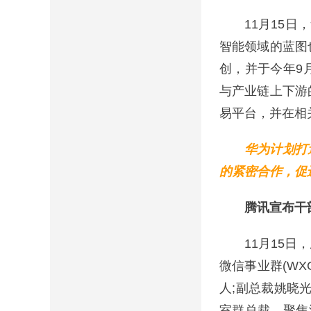
11月15日，
智能领域的蓝图
创，并于今年9
与产业链上下游
易平台，并在相
华为计划打
的紧密合作，促
腾讯宣布干
11月15日，
微信事业群(WX
人;副总裁姚晓
室群总裁，聚焦